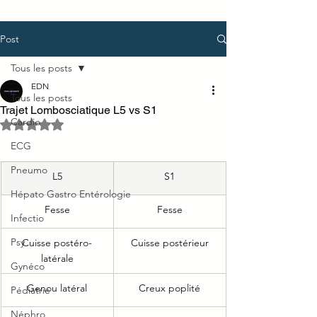
Post
Tous les posts
EDN
Tous les posts
Trajet Lombosciatique L5 vs S1
Cardio
Noté NaN étoiles sur 5.
ECG
Pneumo
L5
S1
Hépato Gastro Entérologie
Fesse
Fesse
Infectio
Psy
Cuisse postéro-
Cuisse postérieur
latérale
Gynéco
Genou latéral
Creux poplité
Pédiatrie
Néphro