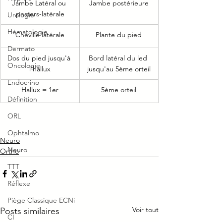
Jambe Latéral ou 
Jambe postérieure
posters-latérale
Urologie
Hématologie
Cheville latérale
Plante du pied
Dermato
Dos du pied jusqu'à 
Bord latéral du led 
Oncologie
l'hallux
jusqu'au 5ème orteil
Endocrino
Hallux = 1er
5ème orteil
Définition
ORL
Ophtalmo
Neuro
Neuro
Ortho
TTT
Réflexe
Piège Classique ECNi
Voir tout
Posts similaires
CI