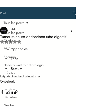
Post
Tous les posts
EDN
Tous les posts
Tumeurs neuro-endocrines tube digestif
Cardio
Noté NaN étoiles sur 5.
ECG
Appendice
Pneumo
Iléon
Hépato Gastro Entérologie
Rectum
Infectio
Hépato Gastro Entérologie
Psy
Oncologie
Gynéco
Pédiatrie
Néphro