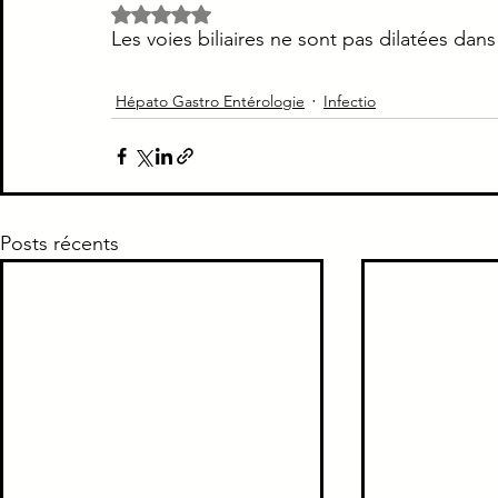
Noté NaN étoiles sur 5.
Les voies biliaires ne sont pas dilatées dans
Piège Classique ECNi
CI
Médecine intern
Hépato Gastro Entérologie
Infectio
Paradoxe contre intuitif
Ortho
Santé Publ
Posts récents