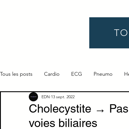
TO
Tous les posts
Cardio
ECG
Pneumo
H
Gynéco
Pédiatrie
Néphro
Urologie
EDN
13 sept. 2022
Cholecystite → Pas 
voies biliaires
Endocrino
Définition
ORL
Ophtalmo