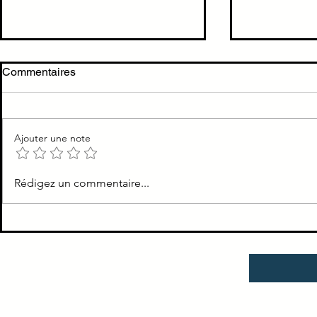
Cholécystite →
Douleur col
Commentaires
cholécystectomie < 72h
Brutale, inten
TTT Cholécystite = ATB +
respiration c
cholécystectomie au plus vite
broiement ou
Ajouter une note
épigastre = 2
hypochondre d
Rédigez un commentaire...