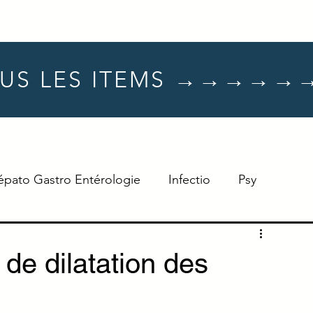
US LES ITEMS →→→→→
épato Gastro Entérologie
Infectio
Psy
Hématologie
Dermato
Oncologie
de dilatation des
Neuro
TTT
Réflexe