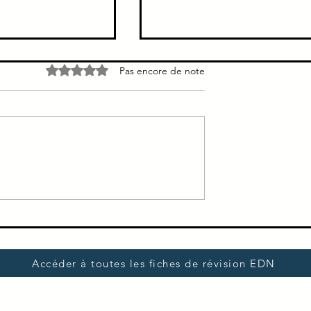
ique hépatique
Bypass gastrique →
Noté 0 étoile sur 5.
Pas encore de note
Restrictive + Malabsorption
se inhibe la
Bypass gastrique → Restrictive
ontinue à type de
Malabsorption
 de crampe siège
/3 des cas siège
roit =...
Accéder à toutes les fiches de révision EDN