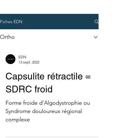
Fiches EDN
Ortho
EDN
13 sept. 2022
Capsulite rétractile =
SDRC froid
Forme froide d'Algodystrophie ou
Syndrome douloureux régional
complexe