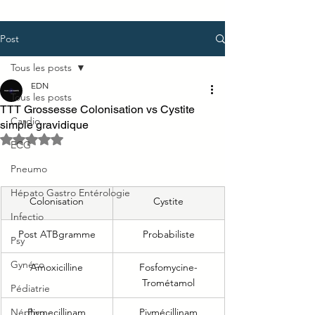
Post
Tous les posts
EDN
Tous les posts
TTT Grossesse Colonisation vs Cystite
Cardio
simple gravidique
Noté NaN étoiles sur 5.
ECG
Pneumo
Hépato Gastro Entérologie
Colonisation
Cystite
Infectio
Post ATBgramme
Probabiliste
Psy
Gynéco
Amoxicilline
Fosfomycine-
Trométamol
Pédiatrie
Néphro
​Pivmecillinam
Pivmécillinam