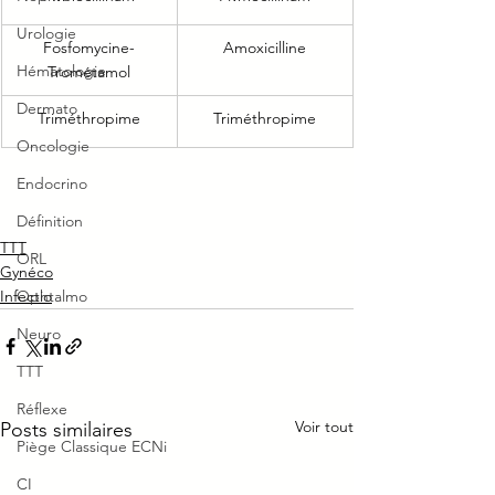
Urologie
Fosfomycine-
Amoxicilline
Hématologie
Trométamol
Dermato
Triméthropime
Triméthropime
Oncologie
Endocrino
Définition
TTT
ORL
Gynéco
Infectio
Ophtalmo
Neuro
TTT
Réflexe
Voir tout
Posts similaires
Piège Classique ECNi
CI