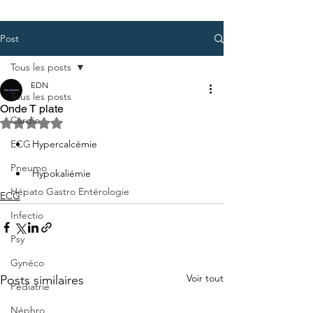
Post
Tous les posts
EDN
Tous les posts
Onde T plate
Cardio
Noté NaN étoiles sur 5.
ECG
Hypercalcémie
Pneumo
Hypokaliémie
Hépato Gastro Entérologie
ECG
Infectio
Psy
Gynéco
Voir tout
Posts similaires
Pédiatrie
Néphro