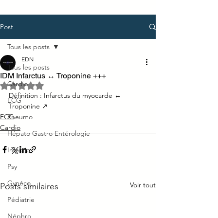
Post
Tous les posts
EDN
Tous les posts
IDM Infarctus ↔ Troponine +++
Cardio
Noté NaN étoiles sur 5.
Définition : Infarctus du myocarde ↔ 
ECG
Troponine ↗
ECG
Pneumo
Cardio
Hépato Gastro Entérologie
Infectio
Psy
Gynéco
Voir tout
Posts similaires
Pédiatrie
Néphro