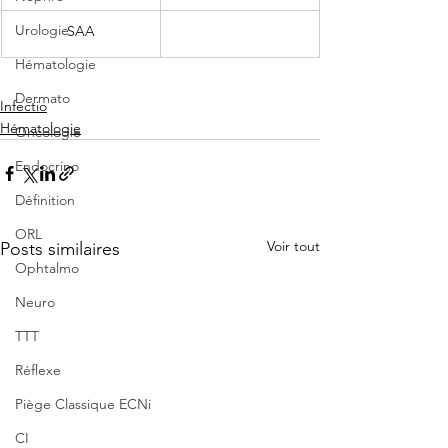
Urologie
SAA
Hématologie
Dermato
Infectio
Hématologie
Oncologie
Endocrino
Définition
ORL
Voir tout
Posts similaires
Ophtalmo
Neuro
TTT
Réflexe
Piège Classique ECNi
CI