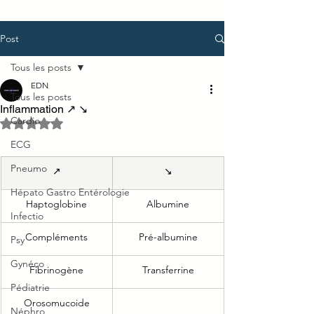
Post
Tous les posts
EDN
Tous les posts
Inflammation ↗ ↘
Cardio
Noté NaN étoiles sur 5.
ECG
Pneumo
↗
​↘
Hépato Gastro Entérologie
Haptoglobine
Albumine
Infectio
Compléments
Pré-albumine
Psy
Gynéco
​Fibrinogène
Transferrine
Pédiatrie
​Orosomucoide
Néphro