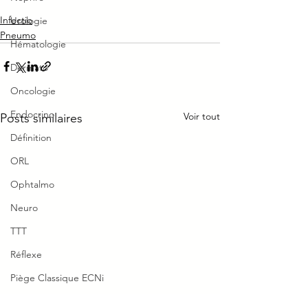
Infectio
Urologie
Pneumo
Hématologie
Dermato
Oncologie
Endocrino
Voir tout
Posts similaires
Définition
ORL
Ophtalmo
Neuro
TTT
Réflexe
Piège Classique ECNi
CI