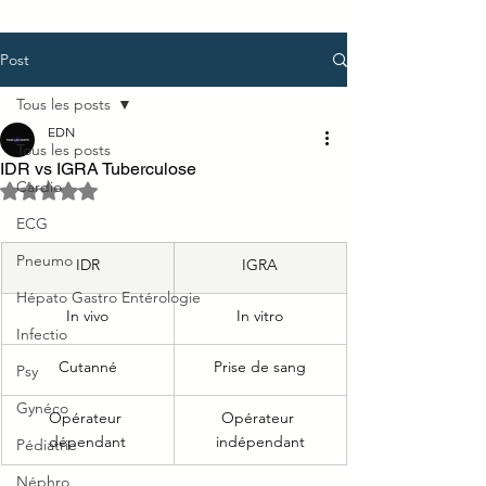
Post
Tous les posts
EDN
Tous les posts
IDR vs IGRA Tuberculose
Cardio
Noté NaN étoiles sur 5.
ECG
Pneumo
IDR
IGRA
Hépato Gastro Entérologie
In vivo
In vitro
Infectio
Cutanné
Prise de sang
Psy
Gynéco
Opérateur 
Opérateur 
dépendant
indépendant
Pédiatrie
Néphro