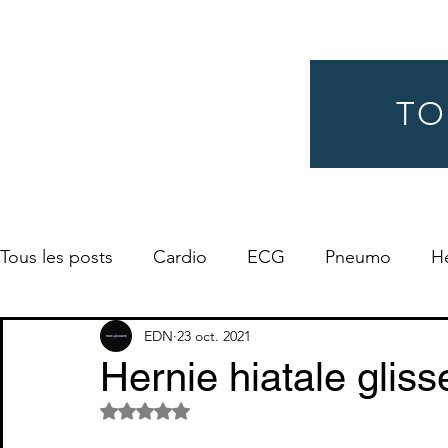
TO
Tous les posts
Cardio
ECG
Pneumo
H
Gynéco
Pédiatrie
Néphro
Urologie
EDN
23 oct. 2021
Hernie hiatale glis
Noté NaN étoiles sur 5.
Endocrino
Définition
ORL
Ophtalmo