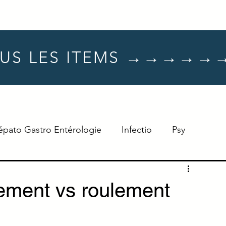
US LES ITEMS →→→→→
épato Gastro Entérologie
Infectio
Psy
Hématologie
Dermato
Oncologie
sement vs roulement
Neuro
TTT
Réflexe