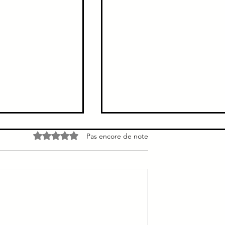
e → Pas de
Douleur colique hépatique
Noté 0 étoile sur 5.
Pas encore de note
s voies biliaires
Brutale, intense inhibe la
aires ne sont pas
respiration continue à type de
la cholecystite
broiement ou de crampe sièg
épigastre = 2/3 des cas siège
hypochondre droit =...