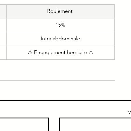
Roulement 
e
Immuno
Gériatrie
Addicto
15%
ique
Urgence
Intra abdominale
⚠ Etranglement herniaire ⚠
V