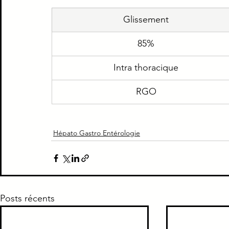
Glissement
Piège Classique ECNi
CI
Médecine intern
85%
Paradoxe contre intuitif
Ortho
Santé Publ
Intra thoracique
RGO
Hépato Gastro Entérologie
Posts récents