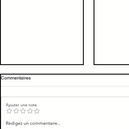
Cholécystite →
Cholecystit
Commentaires
cholécystectomie < 72h
dilatation de
TTT Cholécystite = ATB +
Les voies bili
cholécystectomie au plus vite
dilatées dans 
Ajouter une note
Rédigez un commentaire...