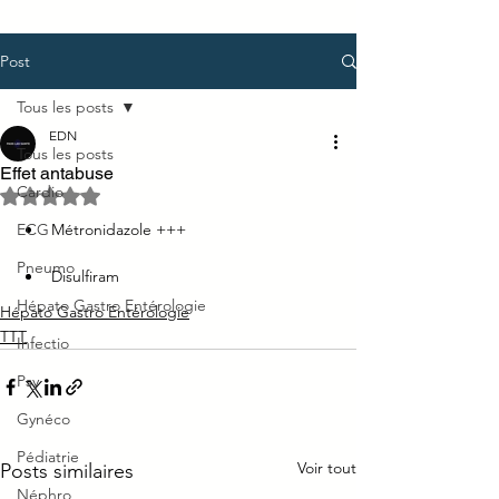
Post
Tous les posts
EDN
Tous les posts
Effet antabuse
Cardio
Noté NaN étoiles sur 5.
ECG
Métronidazole +++
Pneumo
Disulfiram
Hépato Gastro Entérologie
Hépato Gastro Entérologie
TTT
Infectio
Psy
Gynéco
Pédiatrie
Voir tout
Posts similaires
Néphro