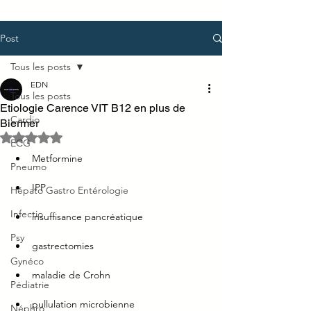
Post
Tous les posts
EDN
Tous les posts
Etiologie Carence VIT B12 en plus de
Cardio
Biermer
Noté NaN étoiles sur 5.
ECG
Metformine
Pneumo
IPP
Hépato Gastro Entérologie
Infectio
insuffisance pancréatique
Psy
gastrectomies
Gynéco
maladie de Crohn
Pédiatrie
pullulation microbienne
Néphro