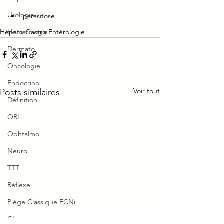
Urologie
parasitose
Hépato Gastro Entérologie
Hématologie
Dermato
Oncologie
Endocrino
Voir tout
Posts similaires
Définition
ORL
Ophtalmo
Neuro
TTT
Réflexe
Piège Classique ECNi
CI