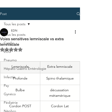
Post
Tous les posts
EDN
Tous les posts
Voies sensitives lemniscale vs extra
Cardio
lemniscale
Noté NaN étoiles sur 5.
ECG
Pneumo
Lemniscale
Extra lemniscale
Hépato Gastro Entérologie
Infectio
Profonde
Spino thalamique
Psy
Bulbe
décussation 
Gynéco
métamérique
Pédiatrie
Cordon POST
Cordon Lat
Néphro