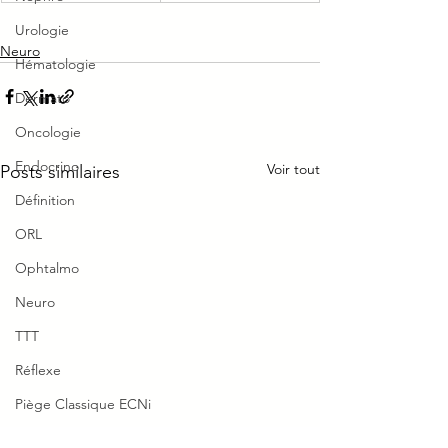
Urologie
Neuro
Hématologie
Dermato
Oncologie
Endocrino
Voir tout
Posts similaires
Définition
ORL
Ophtalmo
Neuro
TTT
Réflexe
Piège Classique ECNi
CI