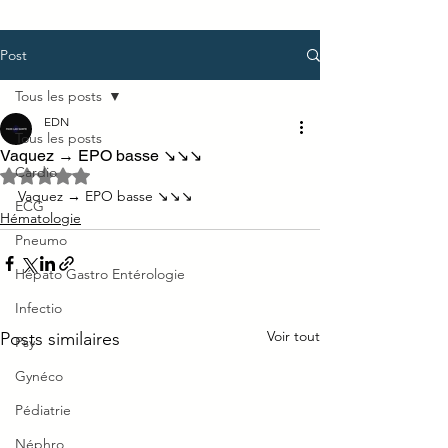
Post
Tous les posts
EDN
Tous les posts
Vaquez → EPO basse ↘↘↘
Cardio
Noté NaN étoiles sur 5.
Vaquez → EPO basse ↘↘↘
ECG
Hématologie
Pneumo
Hépato Gastro Entérologie
Infectio
Voir tout
Posts similaires
Psy
Gynéco
Pédiatrie
Néphro