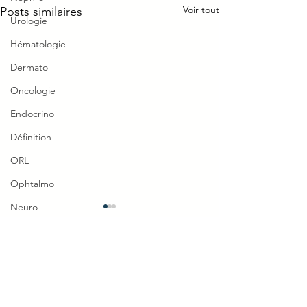
Voir tout
Posts similaires
Urologie
Hématologie
Dermato
Oncologie
Endocrino
Définition
ORL
Ophtalmo
Neuro
TTT
Réflexe
0.0/5 (0)
Commentaires
Piège Classique ECNi
CI