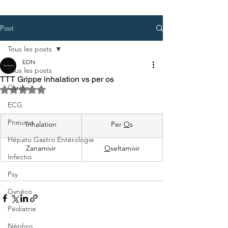
Post
Tous les posts
EDN
Tous les posts
TTT Grippe inhalation vs per os
Cardio
Noté NaN étoiles sur 5.
ECG
Pneumo
Inhalation
Per 
O
s
Hépato Gastro Entérologie
​Zanamivir
O
seltamivir
Infectio
Psy
Gynéco
Pédiatrie
Néphro