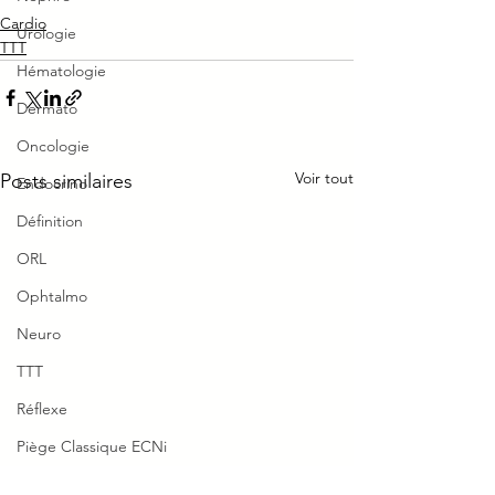
Cardio
Urologie
TTT
Hématologie
Dermato
Oncologie
Voir tout
Posts similaires
Endocrino
Définition
ORL
Ophtalmo
Neuro
TTT
Réflexe
Piège Classique ECNi
CI