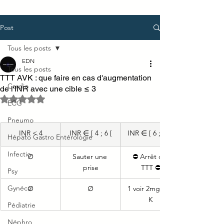
Post
Tous les posts
EDN
Tous les posts
TTT AVK : que faire en cas d'augmentation
Cardio
de l'INR avec une cible ≤ 3
Noté NaN étoiles sur 5.
ECG
Pneumo
INR < 4
INR ∈ ​[ 4 ; 6 [
INR ∈ ​[ 6 ; 10 [
Hépato Gastro Entérologie
Infectio
​∅
Sauter une 
⛔ Arrêt du 
prise
TTT ⛔
Psy
Gynéco
​∅
​∅
1 voir 2mg VIT 
K
Pédiatrie
Néphro