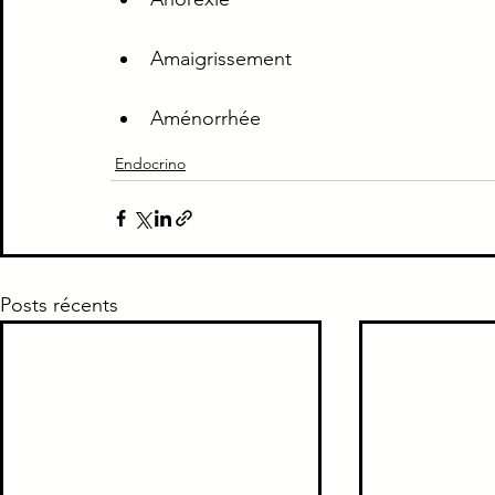
Piège Classique ECNi
CI
Médecine intern
Amaigrissement 
Aménorrhée
Paradoxe contre intuitif
Ortho
Santé Publ
Endocrino
Posts récents