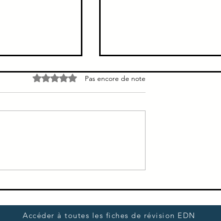
o devant
Hyperprotidémie → fausse
Noté 0 étoile sur 5.
Pas encore de note
mie
hypoNa+
Hyperprotidémie → fausse
hyponatrémie
Accéder à toutes les fiches de révision EDN