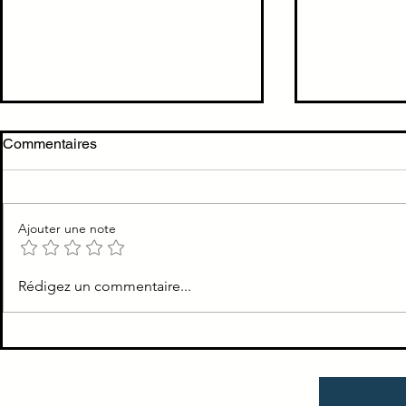
Hyperglycémie à jeun non
Examens bi
Commentaires
diabétique
hypercalcé
Glycémie ∈ [1,00 ; 1,26] g/L
PTH TSH
Ajouter une note
Rédigez un commentaire...