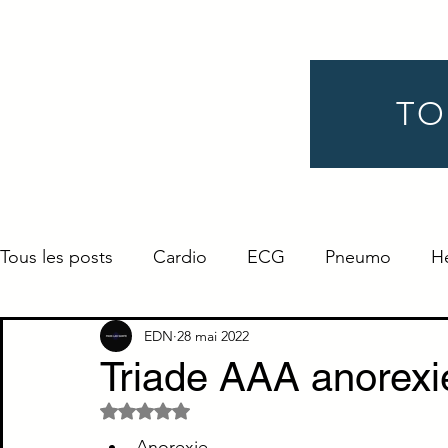
TO
Tous les posts
Cardio
ECG
Pneumo
H
Gynéco
Pédiatrie
Néphro
Urologie
EDN
28 mai 2022
Triade AAA anorexi
Noté NaN étoiles sur 5.
Endocrino
Définition
ORL
Ophtalmo
Anorexie