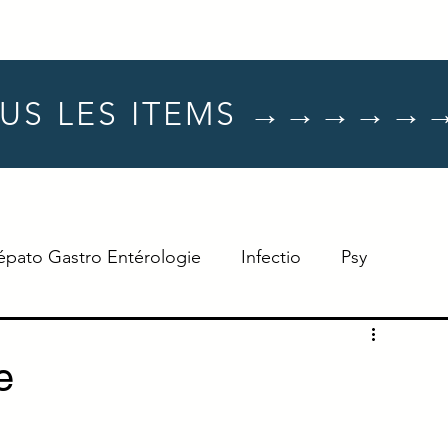
US LES ITEMS →→→→→
épato Gastro Entérologie
Infectio
Psy
Hématologie
Dermato
Oncologie
e
Neuro
TTT
Réflexe