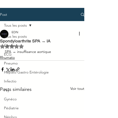
Post
Tous les posts
EDN
Tous les posts
Spondyloarthrite SPA → IA
Cardio
Noté NaN étoiles sur 5.
SPA → insuffisance aortique
ECG
Rhumato
Pneumo
Hépato Gastro Entérologie
Infectio
Voir tout
Posts similaires
Psy
Gynéco
Pédiatrie
Néphro