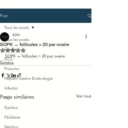
Post
Tous les posts
EDN
Tous les posts
SOPK ↔ follicules > 20 par ovaire
Cardio
Noté NaN étoiles sur 5.
SOPK ↔ follicules > 20 par ovaire
ECG
Gynéco
Pneumo
Hépato Gastro Entérologie
Infectio
Voir tout
Posts similaires
Psy
Gynéco
Pédiatrie
Néphro