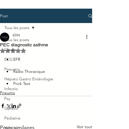
Post
Tous les posts
EDN
Tous les posts
PEC diagnostic asthme
Cardio
Noté NaN étoiles sur 5.
ECG
EFR
Pneumo
Radio Thoracique
Hépato Gastro Entérologie
Prick Test
Infectio
Pneumo
Psy
Gynéco
Pédiatrie
Voir tout
Posts similaires
Néphro