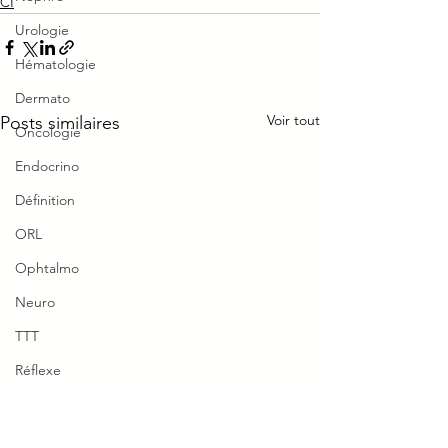
CI
Urologie
Hématologie
Dermato
Voir tout
Posts similaires
Oncologie
Endocrino
Définition
ORL
Ophtalmo
Neuro
TTT
Réflexe
Piège Classique ECNi
Ne pas confondre anti
Cholécystite →
CI
cholinergique vs
cholécystectomi