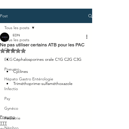
Post
Tous les posts
EDN
Tous les posts
Ne pas utiliser certains ATB pour les PAC
Cardio
Noté NaN étoiles sur 5.
ECG
Céphalosporines orale C1G C2G C3G
Pneumo
Cyclines
Hépato Gastro Entérologie
Triméthoprime-sulfaméthoxazole
Infectio
Psy
Gynéco
Pneumo
Pédiatrie
TTT
Néphro