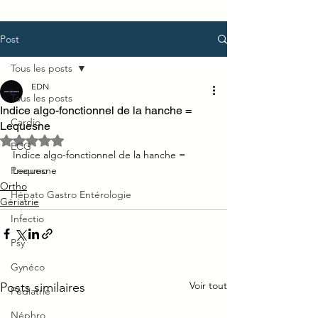
Post
Tous les posts
EDN
Tous les posts
Indice algo-fonctionnel de la hanche =
Cardio
Lequesne
Noté NaN étoiles sur 5.
ECG
Indice algo-fonctionnel de la hanche = 
Pneumo
Lequesne
Ortho
Hépato Gastro Entérologie
Gériatrie
Infectio
Psy
Gynéco
Voir tout
Posts similaires
Pédiatrie
Néphro