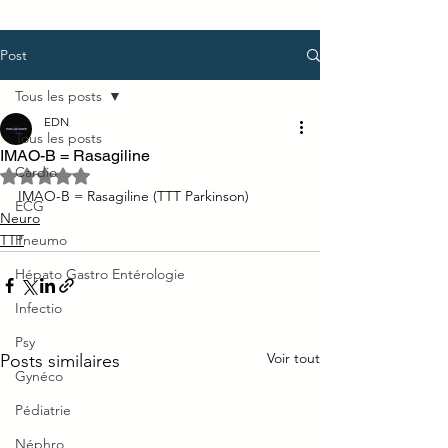
Post
Tous les posts
EDN
Tous les posts
IMAO-B = Rasagiline
Cardio
Noté NaN étoiles sur 5.
IMAO-B = Rasagiline (TTT Parkinson)
ECG
Neuro
TTT
Pneumo
Hépato Gastro Entérologie
Infectio
Psy
Voir tout
Posts similaires
Gynéco
Pédiatrie
Néphro