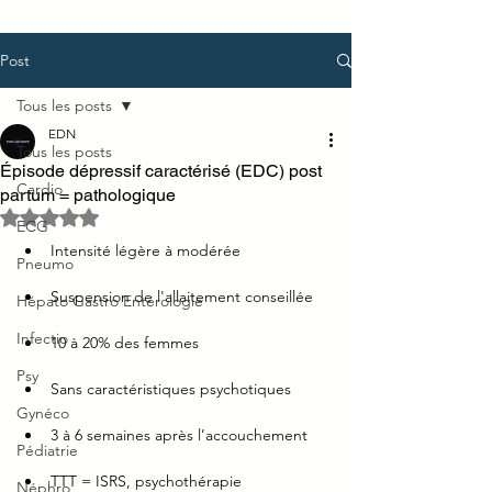
Post
Tous les posts
EDN
Tous les posts
Épisode dépressif caractérisé (EDC) post
Cardio
partum = pathologique
Noté NaN étoiles sur 5.
ECG
Intensité légère à modérée 
Pneumo
Suspension de l'allaitement conseillée
Hépato Gastro Entérologie
Infectio
10 à 20% des femmes 
Psy
Sans caractéristiques psychotiques 
Gynéco
3 à 6 semaines après l’accouchement
Pédiatrie
TTT = ISRS, psychothérapie
Néphro