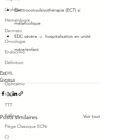
Urologie
Électroconvulsivothérapie (ECT) si 
Hématologie
mélancolique
Dermato
EDC sévère →  hospitalisation en unité 
Oncologie
mère/enfant
Endocrino
Définition
Psy
ORL
Gynéco
Ophtalmo
Neuro
TTT
Réflexe
Voir tout
Posts similaires
Piège Classique ECNi
CI