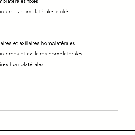
olatérales fixés 
nternes homolatérales isolés
ires et axillaires homolatérales
ternes et axillaires homolatérales
ires homolatérales