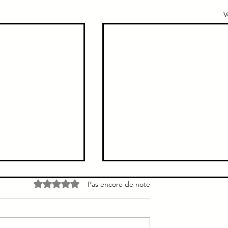
V
21 → PAPP-A ↘↘↘
T1 Trisomie 21 ↗↘
Noté 0 étoile sur 5.
Pas encore de note
 → PAPP-A ↘↘↘