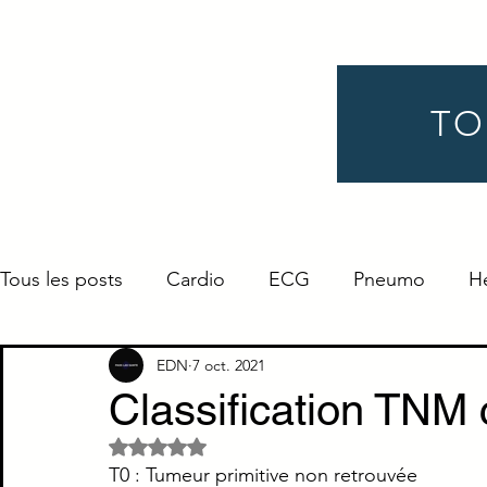
TO
Tous les posts
Cardio
ECG
Pneumo
H
Gynéco
Pédiatrie
Néphro
Urologie
EDN
7 oct. 2021
Classification TNM 
Noté NaN étoiles sur 5.
Endocrino
Définition
ORL
Ophtalmo
T0 : Tumeur primitive non retrouvée