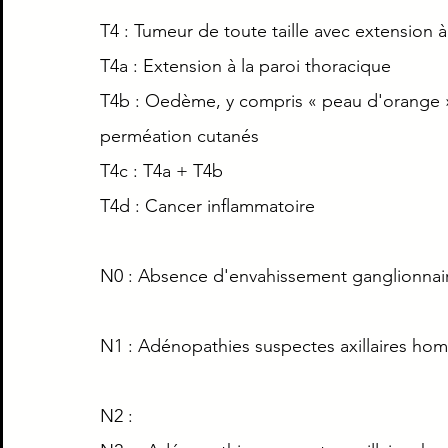
T4 : Tumeur de toute taille avec extension à
T4a : Extension à la paroi thoracique
T4b : Oedème, y compris « peau d'orange »
perméation cutanés
T4c : T4a + T4b
T4d : Cancer inflammatoire
N0 : Absence d'envahissement ganglionnair
N1 : Adénopathies suspectes axillaires hom
N2 :