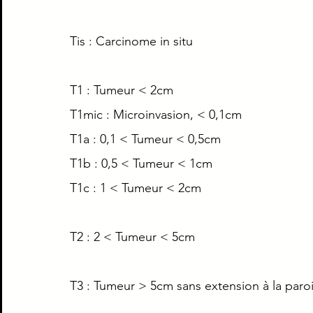
Piège Classique ECNi
CI
Médecine intern
Tis : Carcinome in situ
Paradoxe contre intuitif
Ortho
Santé Publ
T1 : Tumeur < 2cm
T1mic : Microinvasion, < 0,1cm
T1a : 0,1 < Tumeur < 0,5cm
T1b : 0,5 < Tumeur < 1cm
T1c : 1 < Tumeur < 2cm
T2 : 2 < Tumeur < 5cm
T3 : Tumeur > 5cm sans extension à la paro