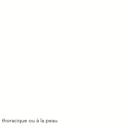
e
Immuno
Gériatrie
Addicto
ique
Urgence
i thoracique ou à la peau