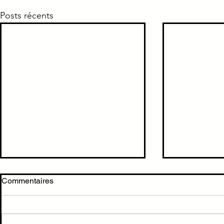
Posts récents
TTT mélanome NON muté
Trisomie 
Commentaires
BRAF = Immunothérapie
Trisomie 21
TTT mélanome NON muté BRAF
= Immunothérapie