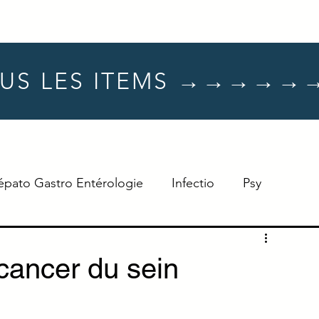
US LES ITEMS →→→→→
épato Gastro Entérologie
Infectio
Psy
Hématologie
Dermato
Oncologie
cancer du sein
Neuro
TTT
Réflexe