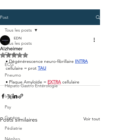
Post
Tous les posts
EDN
Tous les posts
Alzheimer
Cardio
Noté NaN étoiles sur 5.
• Dégénérescence neuro-fibrillaire 
INTRA
ECG
cellulaire = prot 
TAU
Pneumo
• Plaque Amyloïde = 
EXTRA
 cellulaire
Hépato Gastro Entérologie
Infectio
Psy
Gynéco
Voir tout
Posts similaires
Pédiatrie
Néphro