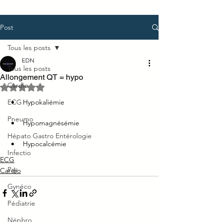
Post
Tous les posts
EDN
Tous les posts
Allongement QT = hypo
Cardio
Noté NaN étoiles sur 5.
ECG
Hypokaliémie
Pneumo
Hypomagnésémie
Hépato Gastro Entérologie
Hypocalcémie
Infectio
ECG
Psy
Cardio
Gynéco
Pédiatrie
Néphro