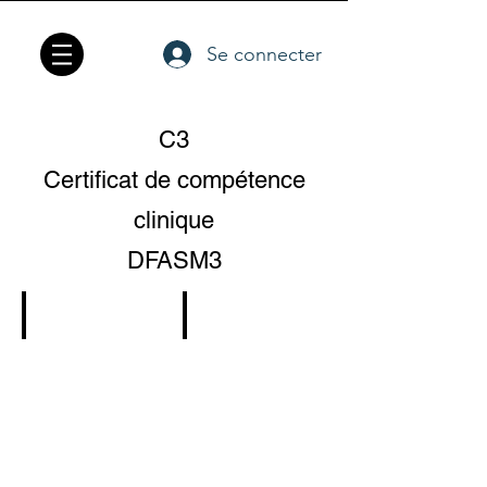
Se connecter
C3
Certificat de compétence
clinique
DFASM3
Ponction lombaire
Sondage urinaire