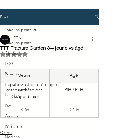
Post
Tous les posts
EDN
Tous les posts
TTT Fracture Garden 3/4 jeune vs âgé
Cardio
Noté NaN étoiles sur 5.
ECG
Pneumo
Jeune
Âgé
Hépato Gastro Entérologie
ostéosynthèse par 
PIH / PTH
Infectio
vissage du col
Psy
< 6h
< 48h
Gynéco
Pédiatrie
Ortho
Néphro