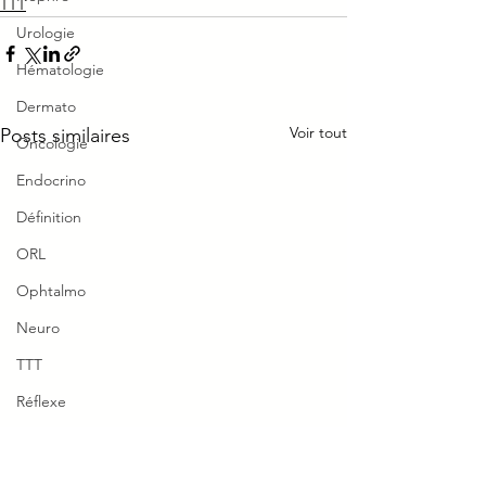
TTT
Urologie
Hématologie
Dermato
Voir tout
Posts similaires
Oncologie
Endocrino
Définition
ORL
Ophtalmo
Neuro
TTT
Réflexe
Piège Classique ECNi
Capsulite rétractile =
Capsulite rétract
CI
SDRC froid
clinique