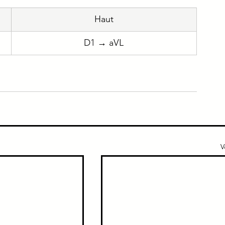
​Haut
e
Immuno
Gériatrie
Addicto
​D1 → aVL
ique
Urgence
V