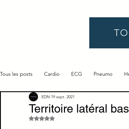
TO
Tous les posts
Cardio
ECG
Pneumo
H
Gynéco
Pédiatrie
Néphro
Urologie
EDN
19 sept. 2021
Territoire latéral b
Noté NaN étoiles sur 5.
Endocrino
Définition
ORL
Ophtalmo