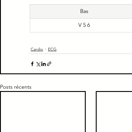
​Bas
Piège Classique ECNi
CI
Médecine intern
V 5 6
Paradoxe contre intuitif
Ortho
Santé Publ
Cardio
ECG
Posts récents