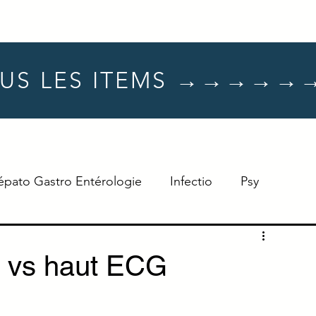
US LES ITEMS →→→→→
épato Gastro Entérologie
Infectio
Psy
Hématologie
Dermato
Oncologie
as vs haut ECG
Neuro
TTT
Réflexe