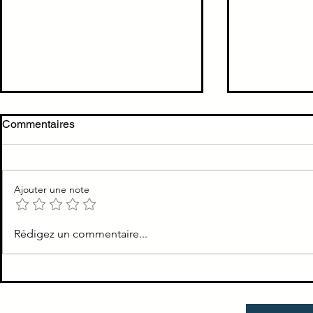
Commentaires
Ajouter une note
Prise en charge d'un OAP
Coeff conve
Rédigez un commentaire...
aux urgences
mmol/L chol
triglycérides