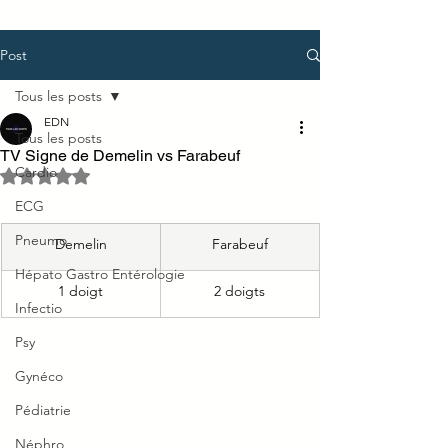
Post
Tous les posts
EDN
Tous les posts
TV Signe de Demelin vs Farabeuf
Cardio
Noté NaN étoiles sur 5.
ECG
Pneumo
Demelin
Farabeuf
Hépato Gastro Entérologie
1 doigt
2 doigts
Infectio
Psy
Gynéco
Pédiatrie
Néphro