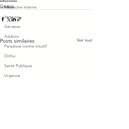
Gynéco
Médecine interne
Immuno
Gériatrie
Addicto
Voir tout
Posts similaires
Paradoxe contre intuitif
Ortho
Santé Publique
Urgence
MPR
MZ
Rhumato
CMF
Moyen mnémotechnique
Hyperglycémie à jeun non
Trisomie 21 → 