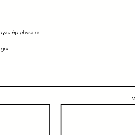
e
Immuno
Gériatrie
Addicto
oyau épiphysaire
ique
Urgence
agna
V