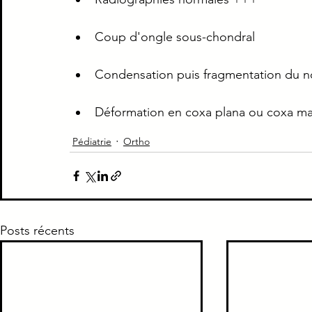
Piège Classique ECNi
CI
Médecine intern
Coup d'ongle sous-chondral
Condensation puis fragmentation du n
Paradoxe contre intuitif
Ortho
Santé Publ
Déformation en coxa plana ou coxa m
Pédiatrie
Ortho
Posts récents