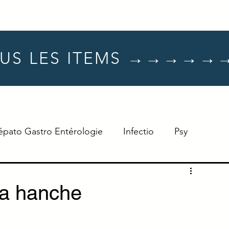
US LES ITEMS →→→→→
épato Gastro Entérologie
Infectio
Psy
Hématologie
Dermato
Oncologie
la hanche
Neuro
TTT
Réflexe