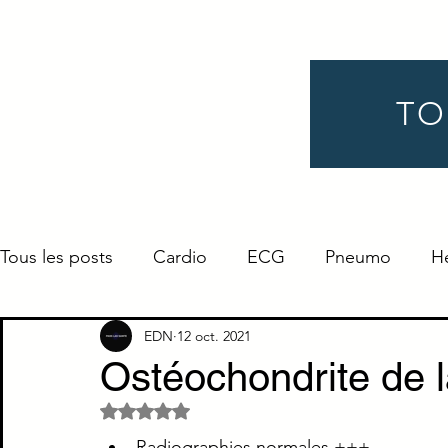
TO
Tous les posts
Cardio
ECG
Pneumo
H
Gynéco
Pédiatrie
Néphro
Urologie
EDN
12 oct. 2021
Ostéochondrite de 
Noté NaN étoiles sur 5.
Endocrino
Définition
ORL
Ophtalmo
Radiographies normales +++