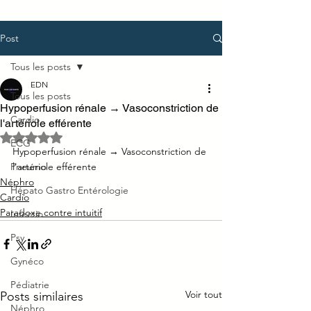
Post
Tous les posts
EDN
Tous les posts
Hypoperfusion rénale → Vasoconstriction de
Cardio
l'artériole efférente
Noté NaN étoiles sur 5.
ECG
Hypoperfusion rénale → Vasoconstriction de 
Pneumo
l'artériole efférente
Néphro
Hépato Gastro Entérologie
Cardio
Paradoxe contre intuitif
Infectio
Psy
Gynéco
Pédiatrie
Voir tout
Posts similaires
Néphro