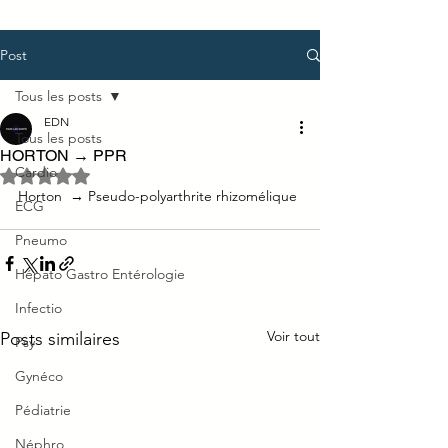
Post
Tous les posts
EDN
Tous les posts
HORTON → PPR
Cardio
Noté NaN étoiles sur 5.
Horton  → Pseudo-polyarthrite rhizomélique 
ECG
Pneumo
Hépato Gastro Entérologie
Infectio
Voir tout
Posts similaires
Psy
Gynéco
Pédiatrie
Néphro