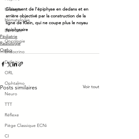
Glissement de l’épiphyse en dedans et en 
Urologie
arrière objectivé par la construction de la 
Hématologie
ligne de Klein, qui ne coupe plus le noyau  
épiphysaire
Dermato
Pédiatrie
Oncologie
Radiologie
Ortho
Endocrino
Définition
ORL
Ophtalmo
Voir tout
Posts similaires
Neuro
TTT
Réflexe
Piège Classique ECNi
CI