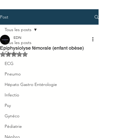
Post
Tous les posts
EDN
Tous les posts
Epiphysiolyse fémorale (enfant obèse)
Cardio
Noté NaN étoiles sur 5.
ECG
Pneumo
Hépato Gastro Entérologie
Infectio
Psy
Gynéco
Pédiatrie
Néphro