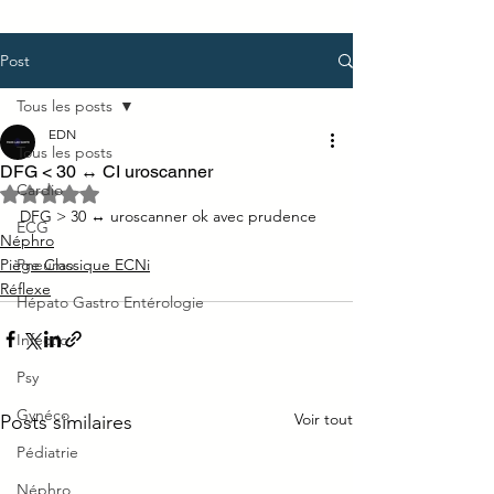
Post
Tous les posts
EDN
Tous les posts
DFG < 30 ↔ CI uroscanner
Cardio
Noté NaN étoiles sur 5.
DFG > 30 ↔ uroscanner ok avec prudence
ECG
Néphro
Piège Classique ECNi
Pneumo
Réflexe
Hépato Gastro Entérologie
Infectio
Psy
Gynéco
Voir tout
Posts similaires
Pédiatrie
Néphro