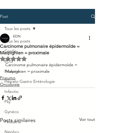
Post
Tous les posts
EDN
Tous les posts
Carcinome pulmonaire épidermoïde =
Cardio
Malpighien = proximale
Noté NaN étoiles sur 5.
ECG
Carcinome pulmonaire épidermoïde = 
Pneumo
Malpighien = proximale
Pneumo
Hépato Gastro Entérologie
Oncologie
Infectio
Psy
Gynéco
Voir tout
Posts similaires
Pédiatrie
Néphro