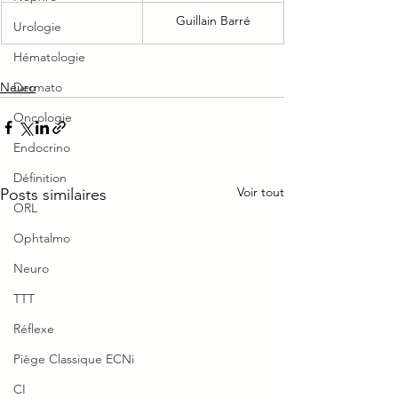
Guillain Barré
Urologie
Hématologie
Neuro
Dermato
Oncologie
Endocrino
Définition
Voir tout
Posts similaires
ORL
Ophtalmo
Neuro
TTT
Réflexe
Piège Classique ECNi
CI