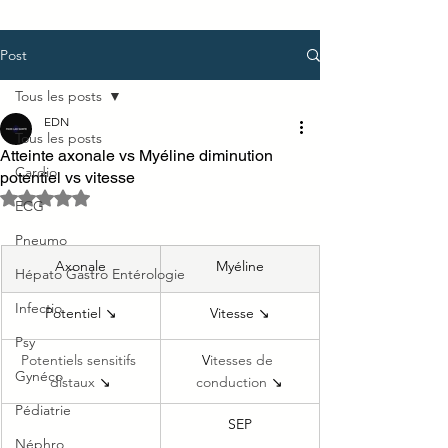
Post
Tous les posts
EDN
Tous les posts
Atteinte axonale vs Myéline diminution
Cardio
potentiel vs vitesse
Noté NaN étoiles sur 5.
ECG
Pneumo
Axonale
​Myéline
Hépato Gastro Entérologie
Infectio
Potentiel ↘
Vitesse ↘
Psy
Potentiels sensitifs 
​V
itesses de 
Gynéco
distaux 
↘
conduction 
↘
Pédiatrie
SEP
Néphro