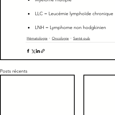
Piège Classique ECNi
CI
Médecine intern
LLC = Leucémie lymphoïde chronique
LNH = Lymphome non hodgkinien
Paradoxe contre intuitif
Ortho
Santé Publ
Hématologie
Oncologie
Santé pub
Posts récents