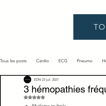
TO
Tous les posts
Cardio
ECG
Pneumo
H
Gynéco
Pédiatrie
Néphro
Urologie
EDN
23 juil. 2021
3 hémopathies fréq
Noté NaN étoiles sur 5.
Endocrino
Définition
ORL
Ophtalmo
Myélome multiple