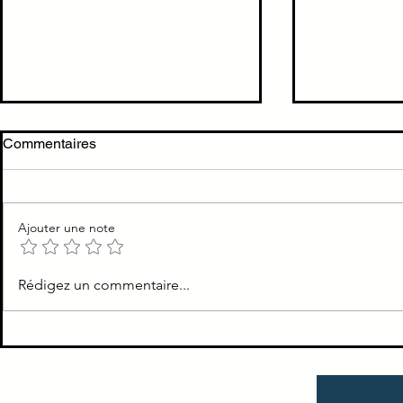
TTT mélanome NON muté
TTT Vaquez
Commentaires
BRAF = Immunothérapie
Aspirine
TTT mélanome NON muté BRAF
Saigne + Asp
= Immunothérapie
antiagrégant
Ajouter une note
Rédigez un commentaire...