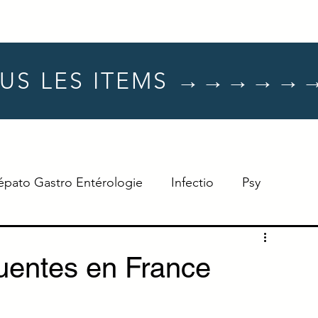
US LES ITEMS →→→→→
épato Gastro Entérologie
Infectio
Psy
Hématologie
Dermato
Oncologie
uentes en France
Neuro
TTT
Réflexe