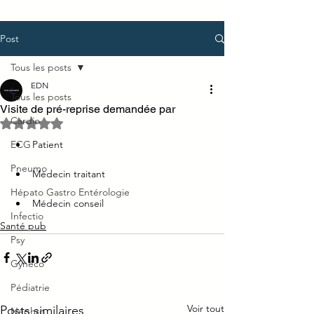
Post
Tous les posts
EDN
Tous les posts
Visite de pré-reprise demandée par
Cardio
Noté NaN étoiles sur 5.
ECG
Patient
Pneumo
Médecin traitant 
Hépato Gastro Entérologie
Médecin conseil
Infectio
Santé pub
Psy
Gynéco
Pédiatrie
Voir tout
Posts similaires
Néphro