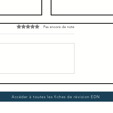
e →
Cholecystite → Pas de
Noté 0 étoile sur 5.
Pas encore de note
tomie < 72h
dilatation des voies biliaires
tite = ATB +
Les voies biliaires ne sont pas
mie au plus vite
dilatées dans la cholecystite
Accéder à toutes les fiches de révision EDN