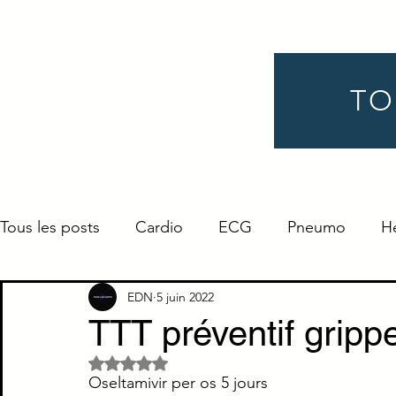
TO
Tous les posts
Cardio
ECG
Pneumo
H
Gynéco
Pédiatrie
Néphro
Urologie
EDN
5 juin 2022
TTT préventif grip
Noté NaN étoiles sur 5.
Endocrino
Définition
ORL
Ophtalmo
Oseltamivir per os 5 jours 