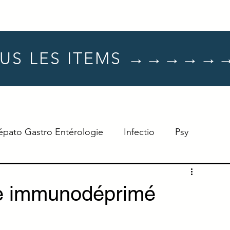
US LES ITEMS →→→→→
épato Gastro Entérologie
Infectio
Psy
Hématologie
Dermato
Oncologie
pe immunodéprimé
Neuro
TTT
Réflexe