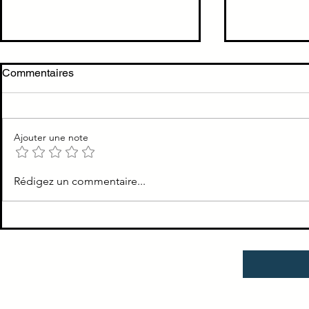
Ne pas confondre anti
Cholécystit
Commentaires
cholinergique vs
cholécystec
cholinéstérasique
TTT Cholécys
cholécystecto
Ajouter une note
Rédigez un commentaire...