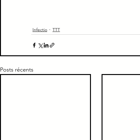
Piège Classique ECNi
CI
Médecine intern
Infectio
TTT
Paradoxe contre intuitif
Ortho
Santé Publ
Posts récents