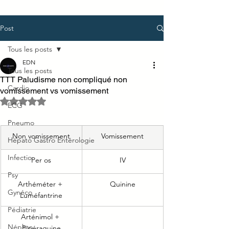
Post
Tous les posts
EDN
Tous les posts
TTT Paludisme non compliqué non
Cardio
vomissement vs vomissement
Noté NaN étoiles sur 5.
ECG
Pneumo
Non vomissement
Vomissement
Hépato Gastro Entérologie
Infectio
Per os
IV
Psy
Arthéméter + 
Quinine
Gynéco
Luméfantrine
Pédiatrie
Arténimol + 
Néphro
Pipéraquine