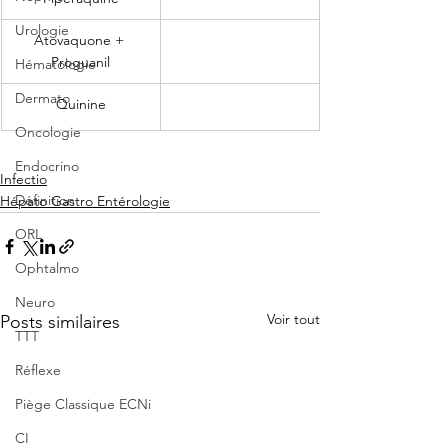
Urologie
Atovaquone + 
Proguanil
Hématologie
Dermato
Quinine
Oncologie
Endocrino
Infectio
Définition
Hépato Gastro Entérologie
ORL
Ophtalmo
Neuro
Voir tout
Posts similaires
TTT
Réflexe
Piège Classique ECNi
CI