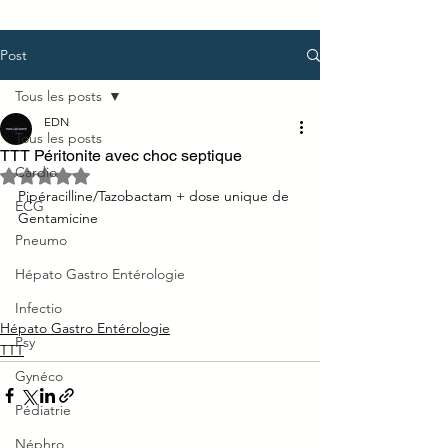
Post
Tous les posts
EDN
Tous les posts
TTT Péritonite avec choc septique
Cardio
Noté NaN étoiles sur 5.
Pipéracilline/Tazobactam + dose unique de 
ECG
Gentamicine
Pneumo
Hépato Gastro Entérologie
Infectio
Hépato Gastro Entérologie
Psy
TTT
Gynéco
Pédiatrie
Néphro