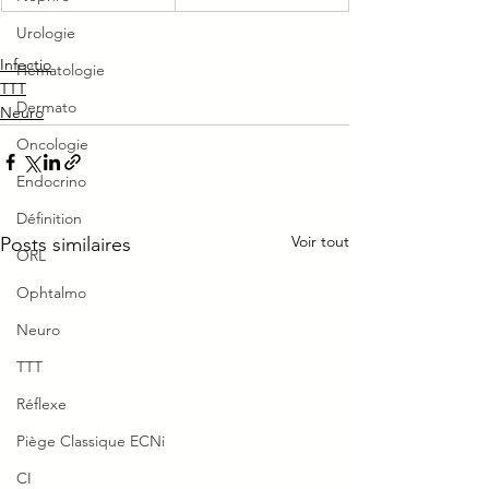
Urologie
Infectio
Hématologie
TTT
Dermato
Neuro
Oncologie
Endocrino
Définition
Voir tout
Posts similaires
ORL
Ophtalmo
Neuro
TTT
Réflexe
Piège Classique ECNi
CI