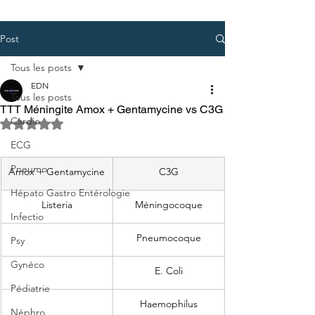
Post
Tous les posts
EDN
Tous les posts
TTT Méningite Amox + Gentamycine vs C3G
Cardio
Noté NaN étoiles sur 5.
ECG
Pneumo
Amox + Gentamycine
C3G
Hépato Gastro Entérologie
Listeria
Méningocoque
Infectio
Pneumocoque
Psy
Gynéco
E. Coli
Pédiatrie
Haemophilus
Néphro