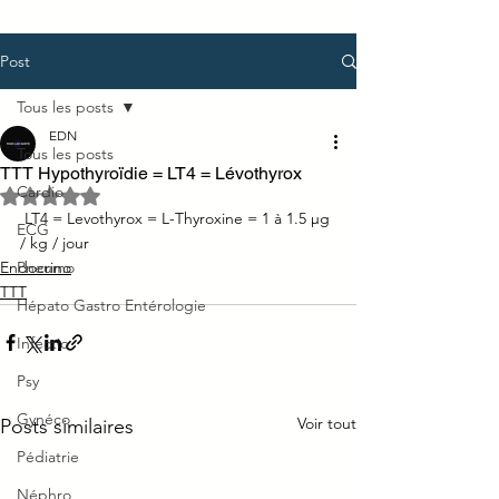
Post
Tous les posts
EDN
Tous les posts
TTT Hypothyroïdie = LT4 = Lévothyrox
Cardio
Noté NaN étoiles sur 5.
 LT4 = Levothyrox = L-Thyroxine = 1 à 1.5 µg 
ECG
/ kg / jour
Endocrino
Pneumo
TTT
Hépato Gastro Entérologie
Infectio
Psy
Gynéco
Voir tout
Posts similaires
Pédiatrie
Néphro