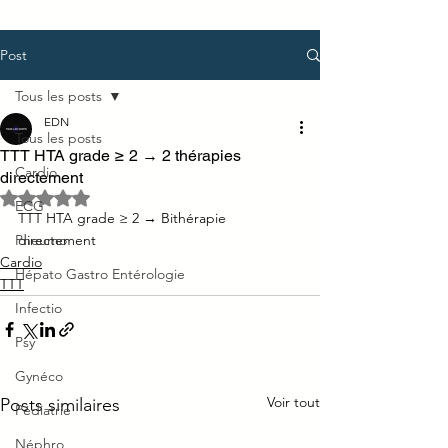
Post
Tous les posts
EDN
Tous les posts
TTT HTA grade ≥ 2 → 2 thérapies
Cardio
directement
Noté NaN étoiles sur 5.
ECG
TTT HTA grade ≥ 2 → Bithérapie 
Pneumo
directement
Cardio
Hépato Gastro Entérologie
TTT
Infectio
Psy
Gynéco
Voir tout
Posts similaires
Pédiatrie
Néphro