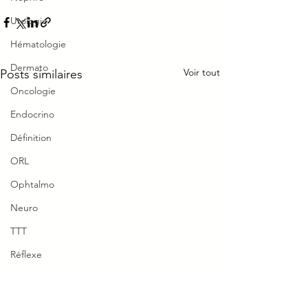
Urologie
Hématologie
Dermato
Voir tout
Posts similaires
Oncologie
Endocrino
Définition
ORL
Ophtalmo
Neuro
TTT
Réflexe
Piège Classique ECNi
ENMG étiologies
Ne pas confondre
décrément vs incrément
cholinergique vs
CI
cholinéstérasiqu