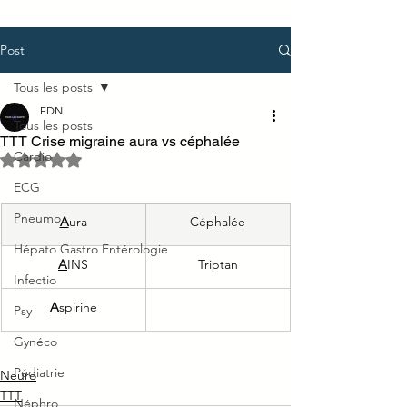
Post
Tous les posts
EDN
Tous les posts
TTT Crise migraine aura vs céphalée
Cardio
Noté NaN étoiles sur 5.
ECG
Pneumo
A
ura
Céphalée
Hépato Gastro Entérologie
A
INS
Triptan
Infectio
A
spirine
Psy
Gynéco
Pédiatrie
Neuro
TTT
Néphro