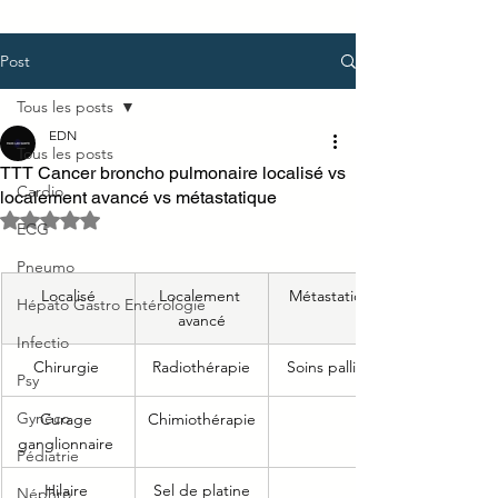
Post
Tous les posts
EDN
Tous les posts
TTT Cancer broncho pulmonaire localisé vs
Cardio
localement avancé vs métastatique
Noté NaN étoiles sur 5.
ECG
Pneumo
Localisé
Localement 
Métastatique
Hépato Gastro Entérologie
avancé
Infectio
Chirurgie 
Radiothérapie
Soins palliatifs
Psy
Gynéco
Curage 
Chimiothérapie
ganglionnaire 
Pédiatrie
Hilaire 
Sel de platine
Néphro