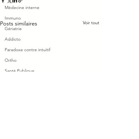
Médecine interne
Immuno
Voir tout
Posts similaires
Gériatrie
Addicto
Paradoxe contre intuitif
Ortho
Santé Publique
Urgence
MPR
MZ
Rhumato
CMF
Moyen mnémotechnique
0.0/5 (0)
Commentaires