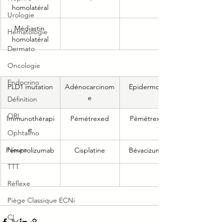
homolatéral
Urologie
Médiastin 
Hématologie
homolatéral
Dermato
Oncologie
Endocrino
PLD1 mutation
Adénocarcinom
Epidermoïde
e
Définition
ORL
Immunothérapi
Pémétrexed
Pémétrexed
e
Ophtalmo
Neuro
Pemprolizumab
Cisplatine
Bévacizumab
TTT
Réflexe
Piège Classique ECNi
CI