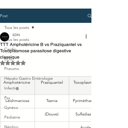
Post
Tous les posts
EDN
Tous les posts
TTT Amphotéricine B vs Praziquantel vs
Cardio
Toxoplasmose parasitose digestive
classique
ECG
Noté NaN étoiles sur 5.
Pneumo
Hépato Gastro Entérologie
Amphotéricine 
Praziquantel
Toxoplasmose
Infectio
B
Psy
Leishmaniose
Taenia
Pyriméthamine
Gynéco
(Douve)
Sulfadiazine
Pédiatrie
Néphro
Acide 