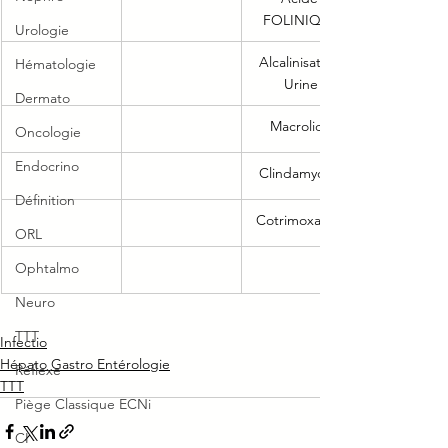
FOLINIQUE
Urologie
Alcalinisation 
Hématologie
Urine
Dermato
Macrolide
Oncologie
Endocrino
Clindamycine
Définition
​Cotrimoxazole
ORL
Ophtalmo
Neuro
TTT
Infectio
Hépato Gastro Entérologie
Réflexe
TTT
Piège Classique ECNi
CI