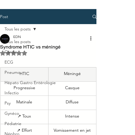
Post
Tous les posts
EDN
Tous les posts
Syndrome HTIC vs méningé
Cardio
Noté NaN étoiles sur 5.
ECG
Pneumo
HTIC
Méningé
Hépato Gastro Entérologie
Progressive
Casque
Infectio
Matinale
Diffuse
Psy
Gynéco
↗ Toux
Intense
Pédiatrie
↗ Effort
Vomissement en jet
Néphro