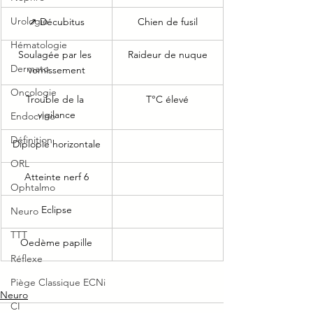
Urologie
↗ Décubitus
Chien de fusil
Hématologie
Soulagée par les 
Raideur de nuque
Dermato
vomissement
Oncologie
Trouble de la 
T°C élevé
vigilance
Endocrino
Définition
Diplopie horizontale
ORL
Atteinte nerf 6
Ophtalmo
Eclipse
Neuro
TTT
Oedème papille
Réflexe
Piège Classique ECNi
Neuro
CI